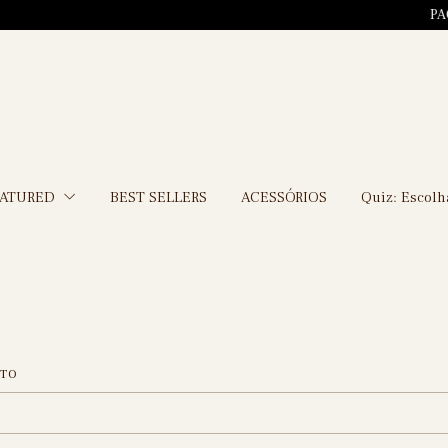
PAGUE EM 5X SEM JU
EATURED
BEST SELLERS
ACESSÓRIOS
Quiz: Escolh
ETO