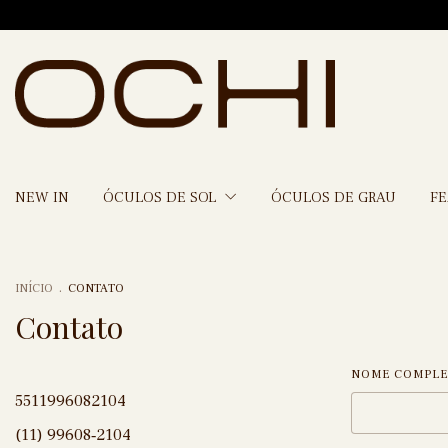
NEW IN
ÓCULOS DE SOL
ÓCULOS DE GRAU
F
.
INÍCIO
CONTATO
Contato
NOME COMPL
5511996082104
(11) 99608‑2104